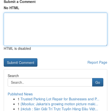
Submit a Comment
No HTML
HTML is disabled
Report Page
Search
Go
Published News
1
Trusted Parking Lot Repair for Businesses and P...
1
{Mooilux: Jakarta's growing motion picture maki...
1
24club : Sàn Giải Trí Trực Tuyến Hàng Đầu Việt...