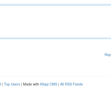
Rep
d
|
Top Users
| Made with
Kliqqi CMS
|
All RSS Feeds