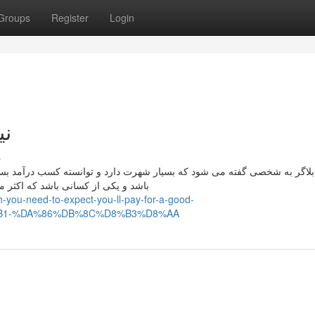
Groups
Register
Login
نین
s
بلاگر به شخصی گفته می شود که بسیار شهرت دارد و توانسته کسب درآمد بسیار
باشد و یکی از کسانی باشد که اکثر مر
you-need-to-expect-you-ll-pay-for-a-good-
1-%DA%86%DB%8C%D8%B3%D8%AA