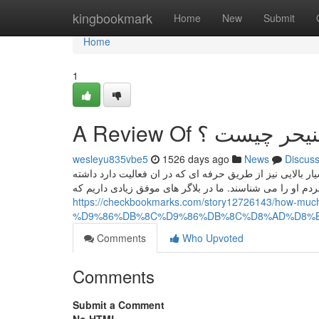
Home
kingbookmark
Home
New
Submit
Home
1
A Review Of یحر چیست ؟
wesleyu835vbe5
1526 days ago
News
Discus
 بالایی نیز از طریق حرفه ای که در ان فعالیت دارد داشته
دم او را می‌ شناسند. ما در بلاگر های موفق زیادی داریم که
https://checkbookmarks.com/story12726143/how-much-
%D9%86%DB%8C%D9%86%DB%8C%D8%AD%D8%B
Comments
Who Upvoted
Comments
Submit a Comment