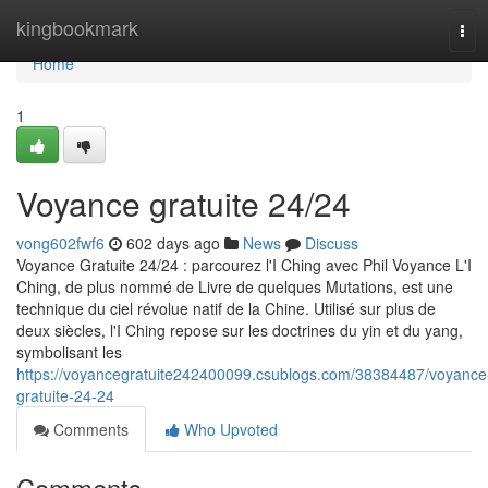
Home
kingbookmark
Tog
navi
Home
1
Voyance gratuite 24/24
vong602fwf6
602 days ago
News
Discuss
Voyance Gratuite 24/24 : parcourez l'I Ching avec Phil Voyance L'I
Ching, de plus nommé de Livre de quelques Mutations, est une
technique du ciel révolue natif de la Chine. Utilisé sur plus de
deux siècles, l'I Ching repose sur les doctrines du yin et du yang,
symbolisant les
https://voyancegratuite242400099.csublogs.com/38384487/voyance
gratuite-24-24
Comments
Who Upvoted
Comments