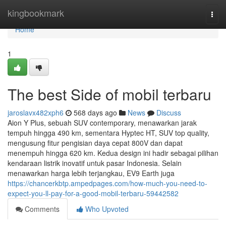
Home
kingbookmark
Togg
navi
Home
1
The best Side of mobil terbaru
jaroslavx482xph6
568 days ago
News
Discuss
Aion Y Plus, sebuah SUV contemporary, menawarkan jarak
tempuh hingga 490 km, sementara Hyptec HT, SUV top quality,
mengusung fitur pengisian daya cepat 800V dan dapat
menempuh hingga 620 km. Kedua design ini hadir sebagai pilihan
kendaraan listrik inovatif untuk pasar Indonesia. Selain
menawarkan harga lebih terjangkau, EV9 Earth juga
https://chancerkbtp.ampedpages.com/how-much-you-need-to-
expect-you-ll-pay-for-a-good-mobil-terbaru-59442582
Comments
Who Upvoted