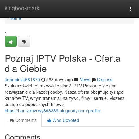
Home
kingbookmark
Togg
navi
Home
1
Poznaj IPTV Polska - Oferta
dla Ciebie
donnaiuvb681870
563 days ago
News
Discuss
Szukasz świetnej rozrywki online? IPTV Polska to idealne
rozwiązanie dla każdej osoby. Nasza oferta obejmuje tysiące
kanałów TV, w tym transmisji na żywo, filmy i seriale. Możesz
dostęp do popularnych hitów z
https://hamzahvcwy893286.blognody.com/profile
Comments
Who Upvoted
Comments