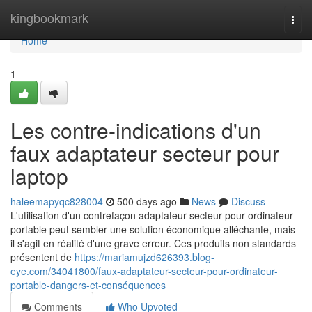
Home
kingbookmark
Togg
navi
Home
1
Les contre-indications d'un
faux adaptateur secteur pour
laptop
haleemapyqc828004
500 days ago
News
Discuss
L'utilisation d'un contrefaçon adaptateur secteur pour ordinateur
portable peut sembler une solution économique alléchante, mais
il s'agit en réalité d'une grave erreur. Ces produits non standards
présentent de
https://mariamujzd626393.blog-
eye.com/34041800/faux-adaptateur-secteur-pour-ordinateur-
portable-dangers-et-conséquences
Comments
Who Upvoted