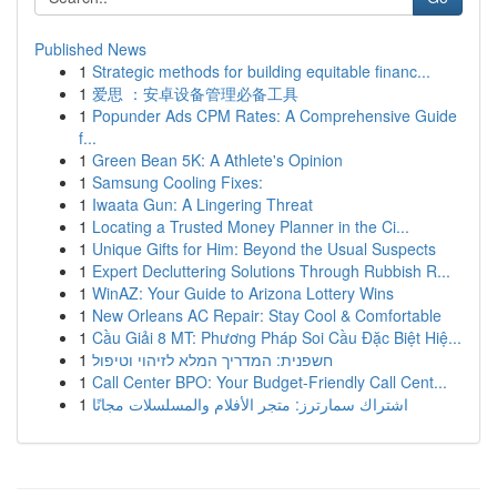
Published News
1
Strategic methods for building equitable financ...
1
爱思 ：安卓设备管理必备工具
1
Popunder Ads CPM Rates: A Comprehensive Guide
f...
1
Green Bean 5K: A Athlete's Opinion
1
Samsung Cooling Fixes:
1
Iwaata Gun: A Lingering Threat
1
Locating a Trusted Money Planner in the Ci...
1
Unique Gifts for Him: Beyond the Usual Suspects
1
Expert Decluttering Solutions Through Rubbish R...
1
WinAZ: Your Guide to Arizona Lottery Wins
1
New Orleans AC Repair: Stay Cool & Comfortable
1
Cầu Giải 8 MT: Phương Pháp Soi Cầu Đặc Biệt Hiệ...
1
חשפנית: המדריך המלא לזיהוי וטיפול
1
Call Center BPO: Your Budget-Friendly Call Cent...
1
اشتراك سمارترز: متجر الأفلام والمسلسلات مجانًا