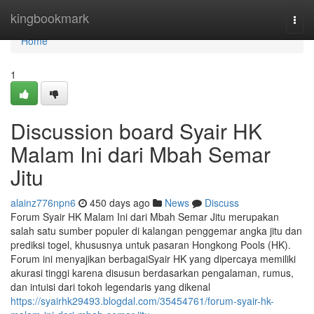
Home
kingbookmark
Togg
navi
Home
1
Discussion board Syair HK
Malam Ini dari Mbah Semar
Jitu
alainz776npn6
450 days ago
News
Discuss
Forum Syair HK Malam Ini dari Mbah Semar Jitu merupakan
salah satu sumber populer di kalangan penggemar angka jitu dan
prediksi togel, khususnya untuk pasaran Hongkong Pools (HK).
Forum ini menyajikan berbagaiSyair HK yang dipercaya memiliki
akurasi tinggi karena disusun berdasarkan pengalaman, rumus,
dan intuisi dari tokoh legendaris yang dikenal
https://syairhk29493.blogdal.com/35454761/forum-syair-hk-