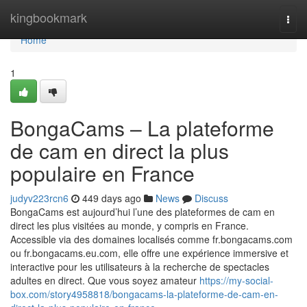
Home
kingbookmark
Togg
navi
Home
1
BongaCams – La plateforme
de cam en direct la plus
populaire en France
judyv223rcn6
449 days ago
News
Discuss
BongaCams est aujourd’hui l’une des plateformes de cam en
direct les plus visitées au monde, y compris en France.
Accessible via des domaines localisés comme fr.bongacams.com
ou fr.bongacams.eu.com, elle offre une expérience immersive et
interactive pour les utilisateurs à la recherche de spectacles
adultes en direct. Que vous soyez amateur
https://my-social-
box.com/story4958818/bongacams-la-plateforme-de-cam-en-