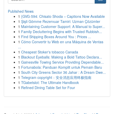
Published News
1
{GVG-594: Chisato Shoda – Captions Now Available
1
Şişli Gömme Rezervuar Tamiri: Uzman Çözümler
1
Maintaining Customer Support: A Manual to Super...
1
Family Decluttering Begins with Trusted Rubbish...
1
Find Shipping Boxes Around You : Prices ...
1
Cómo Convertir tu Web en una Máquina de Ventas
...
1
Cheapest Stoker's tobacco Canada
1
Blackout Eyeballs: Making a Bold Tattoo Declara...
1
Gainesville Towing Service Providing Dependable...
1
Fortunabola: Panduan Komplit untuk Pemain Baru
1
South City Greens Sector 36 Jahar : A Dream Dwe...
1
Telegram copyright：安全消息应用终极指南
1
TGabetslot: The Ultimate Handbook
1
Refined Dining Table Set for Four