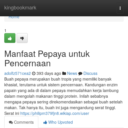
Home
kingbookmark
Togg
navi
Home
1
Manfaat Pepaya untuk
Pencernaan
adolfz571cea2
393 days ago
News
Discuss
Buah pepaya merupakan buah tropis yang memiliki banyak
khasiat, terutama untuk sistem pencernaan. Kandungan enzim
papain yang ada di dalam pepaya memudahkan kerja lambung
dalam mengolah makanan tinggi protein. Inilah sebabnya
mengapa pepaya sering direkomendasikan sebagai buah setelah
makan. Tak hanya itu, buah ini juga mengandung serat tinggi.
Serat ini
https://philipm379fjn8.wikiap.com/user
Comments
Who Upvoted