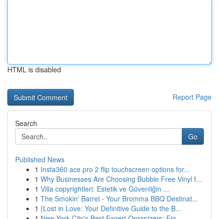
HTML is disabled
Report Page
Search
Go
Published News
1
Insta360 ace pro 2 flip touchscreen options for...
1
Why Businesses Are Choosing Bubble Free Vinyl f...
1
Villa copyrightleri: Estetik ve Güvenliğin ...
1
The Smokin' Barrel - Your Bromma BBQ Destinat...
1
{Lost in Love: Your Definitive Guide to the B...
1
New York City's Best Expert Organizers: Fin...