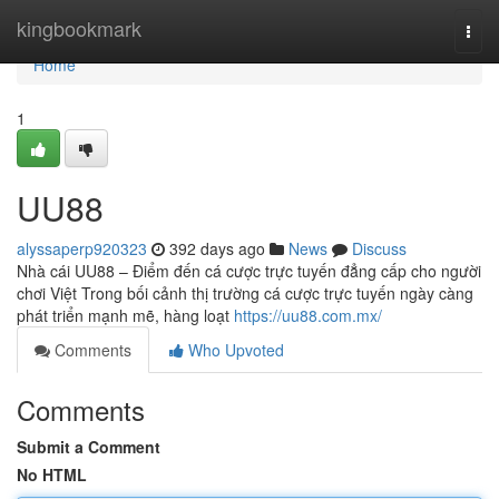
Home
kingbookmark
Togg
navi
Home
1
UU88
alyssaperp920323
392 days ago
News
Discuss
Nhà cái UU88 – Điểm đến cá cược trực tuyến đẳng cấp cho người
chơi Việt Trong bối cảnh thị trường cá cược trực tuyến ngày càng
phát triển mạnh mẽ, hàng loạt
https://uu88.com.mx/
Comments
Who Upvoted
Comments
Submit a Comment
No HTML