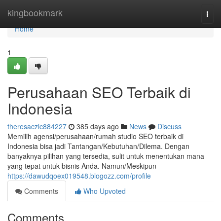
Home
kingbookmark
Togg
navi
Home
1
Perusahaan SEO Terbaik di
Indonesia
theresaczlc884227
385 days ago
News
Discuss
Memilih agensi/perusahaan/rumah studio SEO terbaik di
Indonesia bisa jadi Tantangan/Kebutuhan/Dilema. Dengan
banyaknya pilihan yang tersedia, sulit untuk menentukan mana
yang tepat untuk bisnis Anda. Namun/Meskipun
https://dawudqoex019548.blogozz.com/profile
Comments
Who Upvoted
Comments