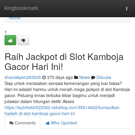
Home
kingbookmark
Togg
navi
Home
1
Raih Jackpot di Slot Kamboja
Gacor Hari Ini!
shaniakpen283605
370 days ago
News
Discuss
Siap untuk merasakan sensasi kemenangan yang luar biasa?
Hari ini adalah harimu untuk meraih mega jackpot di slot Kamboja
gacor. Peluang emas terbuka lebar bagimu untuk menjadi
jutawan dalam hitungan detik! Akses
https://laytnkebh522362.vidublog.com/35514602/kumpulkan-
hadiah-di-slot-kamboja-gacor-hari-ini
Comments
Who Upvoted