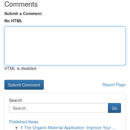
Comments
Submit a Comment
No HTML
HTML is disabled
Report Page
Search
Go
Published News
1
The Organic Material Application: Improve Your ...