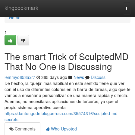
Home
kingbookmark
Togg
navi
Home
1
The smart Trick of SculptedMD
That No One is Discussing
lemmyd653axr7
365 days ago
News
Discuss
De hecho, la ‘queja’ más habitual en este sentido tiene que ver
con el uso de diferentes colores en la barra de tareas, algo que te
vamos a enseñar a personalizar de una manera rápida y directa.
Además, no necesitarás aplicaciones de terceros, ya que el
propio sistema operativo cuenta
https://dantengudn.bloguerosa.com/35574316/sculpted-md-
secrets
Comments
Who Upvoted