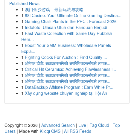
Published News
1
澳门金沙游戏：最新玩法与攻略
1
88i Casino: Your Ultimate Online Gaming Destina...
1
Gaming Chair Plants in the PRC : Forecast 2026
1
Indototo: Ulasan Utuh dan Panduan Berjudi
1
Fast Waste Collection with Same Day Rubbish
Rem...
1
Boost Your SMM Business: Wholesale Panels
Expla...
1
Fighting Cocks For Auction : Find Quality ...
1
ओमेगल टीवी: अज्ञातहरूसँगको अपरिचितहरूसँगको लायक...
1
Critical Hit Ceramics: Achieving Flawlessness i...
1
ओमेगल टीवी: अज्ञातहरूसँगको अपरिचितहरूसँगको लायक...
1
ओमेगल टीवी: अज्ञातहरूसँगको अपरिचितहरूसँगको लायक...
1
DataBackup Affiliate Program : Earn While Pr...
1
Xây dựng website chuyên nghiệp tại Hội An
Copyright © 2026 |
Advanced Search
|
Live
|
Tag Cloud
|
Top
Users
| Made with
Kliqqi CMS
|
All RSS Feeds