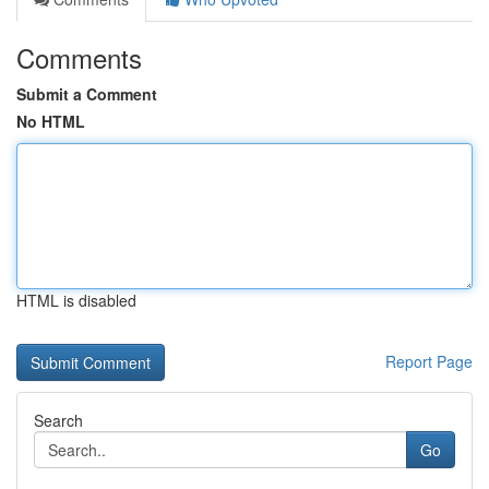
Comments
Submit a Comment
No HTML
HTML is disabled
Report Page
Search
Go