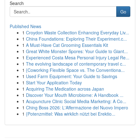
Search
Go
Published News
1
Croydon Waste Collection Enhancing Everyday Liv...
1
China Foundations: Exploring Their Experiment.c...
1
A Must-Have Cat Grooming Essentials Kit
1
Great White Monster Spores: Your Guide to Giant...
1
Experienced Costa Mesa Personal Injury Legal Re...
1
The evolving landscape of contemporary travel c...
1
{Coworking Flexible Space vs. The Conventiona...
1
Used Farm Equipment: Your Guide to Savings
1
Start Your Application Today
1
Acquiring The Medication across Japan
1
Discover Your Mouth Microbiome: A Handbook ...
1
Acupuncture Clinic Social Media Marketing: A Co...
1
Ching Boss 2026: L'Affermazione del Nuovo Impero
1
{Potenzmittel: Was wirklich nützt bei Erektio...