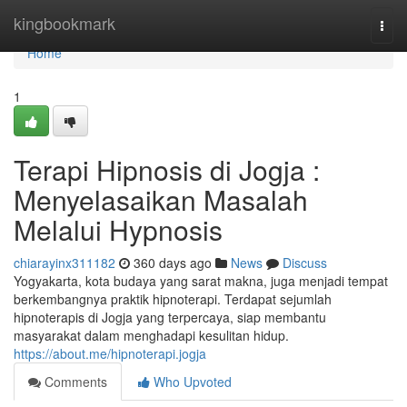
Home
kingbookmark
Togg
navi
Home
1
Terapi Hipnosis di Jogja :
Menyelasaikan Masalah
Melalui Hypnosis
chiarayinx311182
360 days ago
News
Discuss
Yogyakarta, kota budaya yang sarat makna, juga menjadi tempat
berkembangnya praktik hipnoterapi. Terdapat sejumlah
hipnoterapis di Jogja yang terpercaya, siap membantu
masyarakat dalam menghadapi kesulitan hidup.
https://about.me/hipnoterapi.jogja
Comments
Who Upvoted