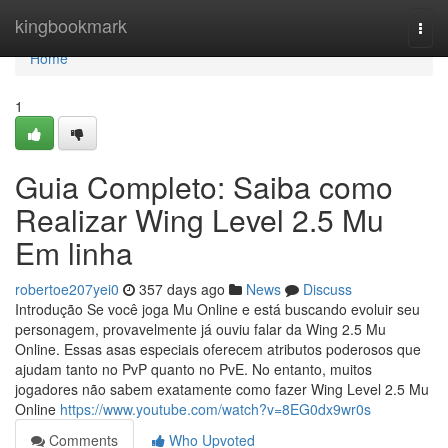
Home
kingbookmark
Togg
navi
Home
1
Guia Completo: Saiba como
Realizar Wing Level 2.5 Mu
Em linha
robertoe207yei0
357 days ago
News
Discuss
Introdução Se você joga Mu Online e está buscando evoluir seu
personagem, provavelmente já ouviu falar da Wing 2.5 Mu
Online. Essas asas especiais oferecem atributos poderosos que
ajudam tanto no PvP quanto no PvE. No entanto, muitos
jogadores não sabem exatamente como fazer Wing Level 2.5 Mu
Online
https://www.youtube.com/watch?v=8EG0dx9wr0s
Comments
Who Upvoted