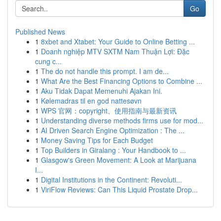
Go
Published News
1
8xbet and Xtabet: Your Guide to Online Betting ...
1
Doanh nghiệp MTV SXTM Nam Thuận Lợi: Đặc
cung c...
1
The do not handle this prompt. I am de...
1
What Are the Best Financing Options to Combine ...
1
Aku Tidak Dapat Memenuhi Ajakan Ini.
1
Kølemadras til en god nattesøvn
1
WPS 官网：copyright、使用指南与最新资讯
1
Understanding diverse methods firms use for mod...
1
AI Driven Search Engine Optimization : The ...
1
Money Saving Tips for Each Budget
1
Top Builders in Giralang : Your Handbook to ...
1
Glasgow's Green Movement: A Look at Marijuana
I...
1
Digital Institutions in the Continent: Revoluti...
1
ViriFlow Reviews: Can This Liquid Prostate Drop...