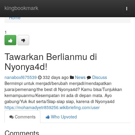
Home
kingbookmark
Togg
navi
Home
1
Tawarkan Berlianmu di
Nyonya4d!
nanaboxf675539
332 days ago
News
Discuss
Bermimpi untuk menjadi/berubah menjadi/mendapatkan
juara/pemenang/the best di Nyonya4d? Kamu bisa/Tunjukkan
kemampuanmu/Kesempatan ini ada di depan mata. Ayo
gabung/Yuk ikut serta/Siap-siap siap, karena di Nyonya4d
https://mohamadyetr859256.wikibriefing.com/user
Comments
Who Upvoted
Comments