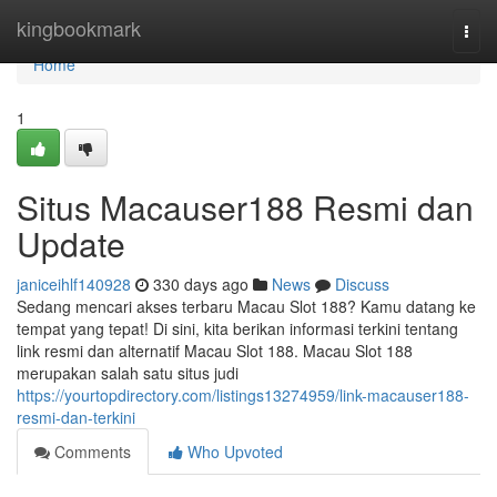
Home
kingbookmark
Togg
navi
Home
1
Situs Macauser188 Resmi dan
Update
janiceihlf140928
330 days ago
News
Discuss
Sedang mencari akses terbaru Macau Slot 188? Kamu datang ke
tempat yang tepat! Di sini, kita berikan informasi terkini tentang
link resmi dan alternatif Macau Slot 188. Macau Slot 188
merupakan salah satu situs judi
https://yourtopdirectory.com/listings13274959/link-macauser188-
resmi-dan-terkini
Comments
Who Upvoted