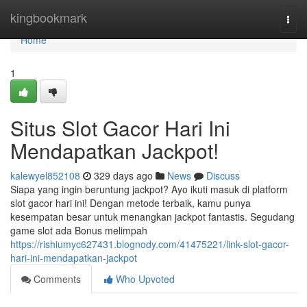
Home
kingbookmark
Togg
navi
Home
1
Situs Slot Gacor Hari Ini
Mendapatkan Jackpot!
kalewyel852108
329 days ago
News
Discuss
Siapa yang ingin beruntung jackpot? Ayo ikuti masuk di platform
slot gacor hari ini! Dengan metode terbaik, kamu punya
kesempatan besar untuk menangkan jackpot fantastis. Segudang
game slot ada Bonus melimpah
https://rishiumyc627431.blognody.com/41475221/link-slot-gacor-
hari-ini-mendapatkan-jackpot
Comments
Who Upvoted