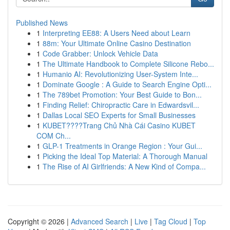
Published News
1
Interpreting EE88: A Users Need about Learn
1
88m: Your Ultimate Online Casino Destination
1
Code Grabber: Unlock Vehicle Data
1
The Ultimate Handbook to Complete Silicone Rebo...
1
Humanio AI: Revolutionizing User-System Inte...
1
Dominate Google : A Guide to Search Engine Opti...
1
The 789bet Promotion: Your Best Guide to Bon...
1
Finding Relief: Chiropractic Care in Edwardsvil...
1
Dallas Local SEO Experts for Small Businesses
1
KUBET????️Trang Chủ Nhà Cái Casino KUBET
COM Ch...
1
GLP-1 Treatments in Orange Region : Your Gui...
1
Picking the Ideal Top Material: A Thorough Manual
1
The Rise of AI Girlfriends: A New Kind of Compa...
Copyright © 2026 |
Advanced Search
|
Live
|
Tag Cloud
|
Top