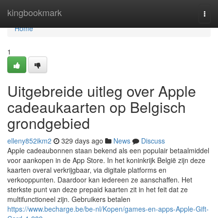
Home
kingbookmark
Togg
navi
Home
1
Uitgebreide uitleg over Apple
cadeaukaarten op Belgisch
grondgebied
elleny852ikm2
329 days ago
News
Discuss
Apple cadeaubonnen staan bekend als een populair betaalmiddel
voor aankopen in de App Store. In het koninkrijk België zijn deze
kaarten overal verkrijgbaar, via digitale platforms en
verkooppunten. Daardoor kan iedereen ze aanschaffen. Het
sterkste punt van deze prepaid kaarten zit in het feit dat ze
multifunctioneel zijn. Gebruikers betalen
https://www.becharge.be/be-nl/Kopen/games-en-apps-Apple-Gift-