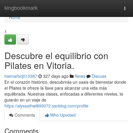
Home
kingbookmark
Togg
navi
Home
1
Descubre el equilibrio con
Pilates en Vitoria.
haimarbcj013387
327 days ago
News
Discuss
En el corazón histórico, descubrirás un oasis de bienestar donde
el Pilates te ofrece la llave para alcanzar una vida más
equilibrada. Nuestras clases, enfocadas a diferentes niveles, te
guiarán en un viaje de
https://alyssathwl893072.ssnblog.com/profile
Comments
Who Upvoted
Comments