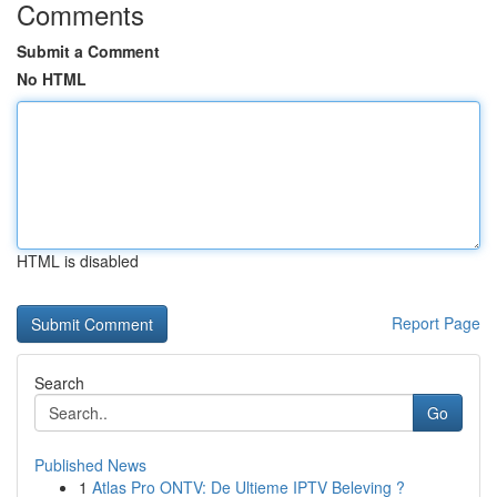
Comments
Submit a Comment
No HTML
HTML is disabled
Report Page
Search
Go
Published News
1
Atlas Pro ONTV: De Ultieme IPTV Beleving ?