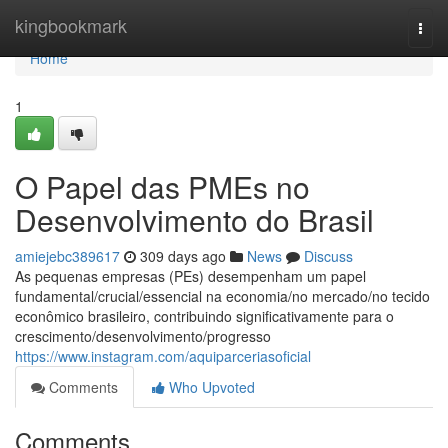
Home
kingbookmark
Togg
navi
Home
1
O Papel das PMEs no
Desenvolvimento do Brasil
amiejebc389617
309 days ago
News
Discuss
As pequenas empresas (PEs) desempenham um papel
fundamental/crucial/essencial na economia/no mercado/no tecido
econômico brasileiro, contribuindo significativamente para o
crescimento/desenvolvimento/progresso
https://www.instagram.com/aquiparceriasoficial
Comments
Who Upvoted
Comments