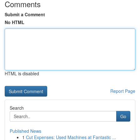
Comments
Submit a Comment
No HTML
HTML is disabled
Report Page
Search
Go
Published News
1
Cut Expenses: Used Machines at Fantastic ...