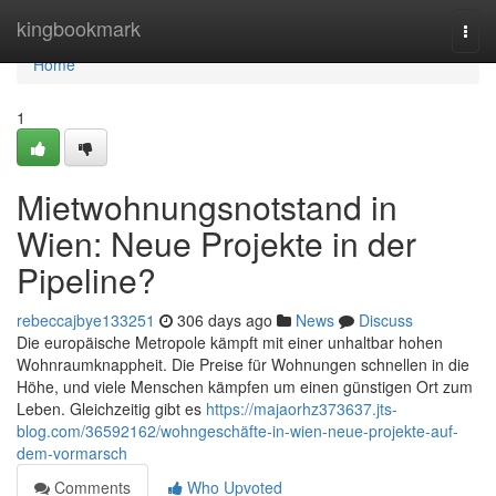
Home
kingbookmark
Togg
navi
Home
1
Mietwohnungsnotstand in
Wien: Neue Projekte in der
Pipeline?
rebeccajbye133251
306 days ago
News
Discuss
Die europäische Metropole kämpft mit einer unhaltbar hohen
Wohnraumknappheit. Die Preise für Wohnungen schnellen in die
Höhe, und viele Menschen kämpfen um einen günstigen Ort zum
Leben. Gleichzeitig gibt es
https://majaorhz373637.jts-
blog.com/36592162/wohngeschäfte-in-wien-neue-projekte-auf-
dem-vormarsch
Comments
Who Upvoted