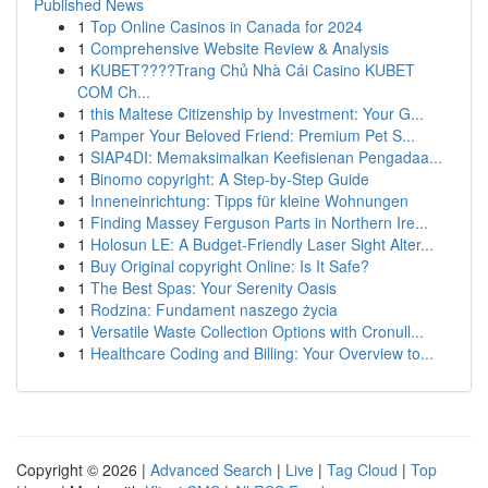
Published News
1
Top Online Casinos in Canada for 2024
1
Comprehensive Website Review & Analysis
1
KUBET????️Trang Chủ Nhà Cái Casino KUBET
COM Ch...
1
this Maltese Citizenship by Investment: Your G...
1
Pamper Your Beloved Friend: Premium Pet S...
1
SIAP4DI: Memaksimalkan Keefisienan Pengadaa...
1
Binomo copyright: A Step-by-Step Guide
1
Inneneinrichtung: Tipps für kleine Wohnungen
1
Finding Massey Ferguson Parts in Northern Ire...
1
Holosun LE: A Budget-Friendly Laser Sight Alter...
1
Buy Original copyright Online: Is It Safe?
1
The Best Spas: Your Serenity Oasis
1
Rodzina: Fundament naszego życia
1
Versatile Waste Collection Options with Cronull...
1
Healthcare Coding and Billing: Your Overview to...
Copyright © 2026 |
Advanced Search
|
Live
|
Tag Cloud
|
Top