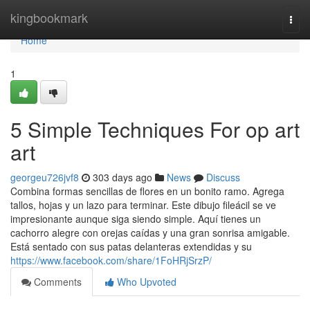
Home
kingbookmark
Togg
navi
Home
1
5 Simple Techniques For op art
art
georgeu726jvf8
303 days ago
News
Discuss
Combina formas sencillas de flores en un bonito ramo. Agrega
tallos, hojas y un lazo para terminar. Este dibujo fileácil se ve
impresionante aunque siga siendo simple. Aquí tienes un
cachorro alegre con orejas caídas y una gran sonrisa amigable.
Está sentado con sus patas delanteras extendidas y su
https://www.facebook.com/share/1FoHRjSrzP/
Comments
Who Upvoted