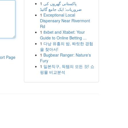
1
پاکستانی گھروں کی
ضروریات: ایک جامع گائیڈ
1
Exceptional Local
Dispensary Near Rivermont
Rd
1
8xbet and Xtabet: Your
Guide to Online Betting ...
1
다낭 유흥의 밤, 짜릿한 경험
을 찾아서!
1
Bugbear Ranger: Nature's
ort Page
Fury
1
일본직구, 득템의 모든 것! 쇼
핑몰 비교분석