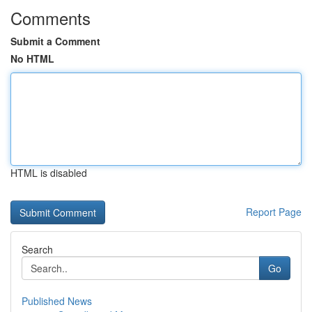
Comments
Submit a Comment
No HTML
HTML is disabled
Report Page
Search
Go
Published News