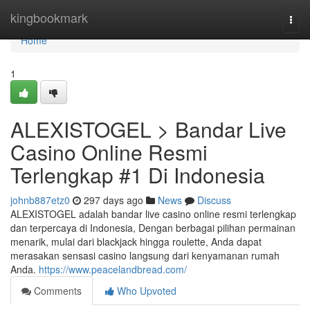
Home
kingbookmark
Togg
navi
Home
1
ALEXISTOGEL > Bandar Live
Casino Online Resmi
Terlengkap #1 Di Indonesia
johnb887etz0
297 days ago
News
Discuss
ALEXISTOGEL adalah bandar live casino online resmi terlengkap
dan terpercaya di Indonesia, Dengan berbagai pilihan permainan
menarik, mulai dari blackjack hingga roulette, Anda dapat
merasakan sensasi casino langsung dari kenyamanan rumah
Anda.
https://www.peacelandbread.com/
Comments
Who Upvoted