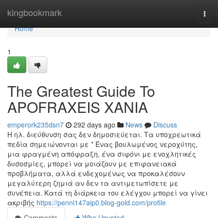
Home
kingbookmark
Togg
navi
Home
1
The Greatest Guide To
APOFRAXEIS XANIA
emperork235dsn7
292 days ago
News
Discuss
Η ηλ. διεύθυνση σας δεν δημοσιεύεται. Τα υποχρεωτικά
πεδία σημειώνονται με * Ένας βουλωμένος νεροχύτης,
μια φραγμένη απόφραξη, ένα σιφόνι με ενοχλητικές
δυσοσμίες, μπορεί να μοιάζουν με επιφανειακά
προβλήματα, αλλά ενδεχομένως να προκαλέσουν
μεγαλύτερη ζημιά αν δεν τα αντιμετωπίσετε με
συνέπεια. Κατά τη διάρκεια του ελέγχου μπορεί να γίνει
ακριβής
https://pennl147aip0.blog-gold.com/profile
Comments
Who Upvoted