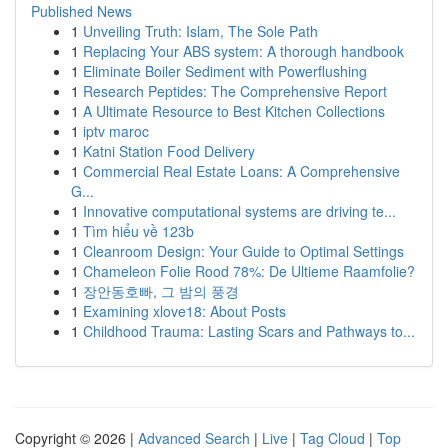
Published News
1
Unveiling Truth: Islam, The Sole Path
1
Replacing Your ABS system: A thorough handbook
1
Eliminate Boiler Sediment with Powerflushing
1
Research Peptides: The Comprehensive Report
1
A Ultimate Resource to Best Kitchen Collections
1
iptv maroc
1
Katni Station Food Delivery
1
Commercial Real Estate Loans: A Comprehensive
G...
1
Innovative computational systems are driving te...
1
Tìm hiểu về 123b
1
Cleanroom Design: Your Guide to Optimal Settings
1
Chameleon Folie Rood 78%: De Ultieme Raamfolie?
1
장안동호빠, 그 밤의 풍경
1
Examining xlove18: About Posts
1
Childhood Trauma: Lasting Scars and Pathways to...
Copyright © 2026 |
Advanced Search
|
Live
|
Tag Cloud
|
Top