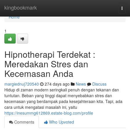
Home
kingbookmark
Togg
navi
Home
1
Hipnotherapi Terdekat :
Meredakan Stres dan
Kecemasan Anda
margiednuj720540
274 days ago
News
Discuss
Hidup di zaman modern seringkali penuh dengan tekanan dan
tuntutan. Beban yang tinggi dapat menyebabkan stres dan
kecemasan yang berdampak pada kesejahteraan kita. Tapi, ada
cara untuk mengatasi masalah ini, yaitu
https://inesummg612869.estate-blog.com/profile
Comments
Who Upvoted