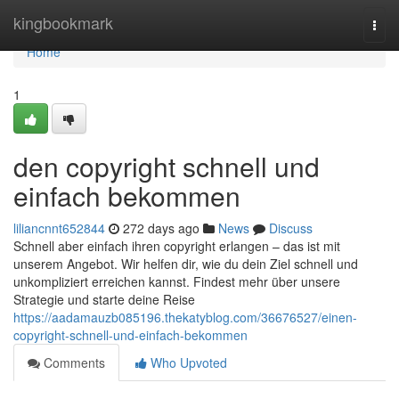
Home
kingbookmark
Togg
navi
Home
1
den copyright schnell und
einfach bekommen
liliancnnt652844
272 days ago
News
Discuss
Schnell aber einfach ihren copyright erlangen – das ist mit
unserem Angebot. Wir helfen dir, wie du dein Ziel schnell und
unkompliziert erreichen kannst. Findest mehr über unsere
Strategie und starte deine Reise
https://aadamauzb085196.thekatyblog.com/36676527/einen-
copyright-schnell-und-einfach-bekommen
Comments
Who Upvoted