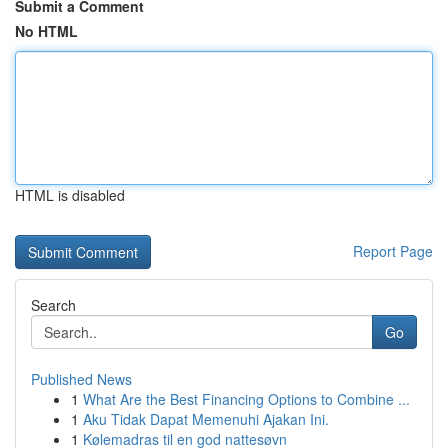
Submit a Comment
No HTML
HTML is disabled
Report Page
Search
Go
Published News
1
What Are the Best Financing Options to Combine ...
1
Aku Tidak Dapat Memenuhi Ajakan Ini.
1
Kølemadras til en god nattesøvn