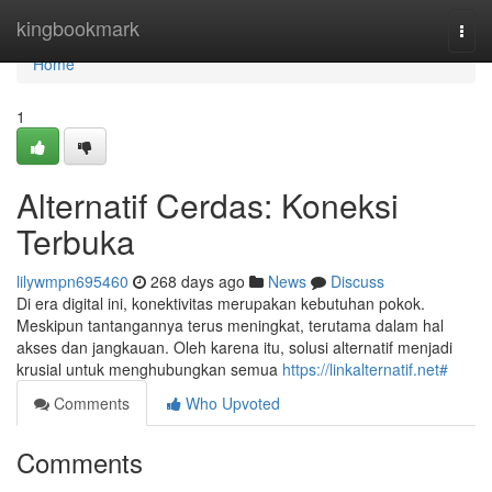
Home
kingbookmark
Togg
navi
Home
1
Alternatif Cerdas: Koneksi
Terbuka
lilywmpn695460
268 days ago
News
Discuss
Di era digital ini, konektivitas merupakan kebutuhan pokok.
Meskipun tantangannya terus meningkat, terutama dalam hal
akses dan jangkauan. Oleh karena itu, solusi alternatif menjadi
krusial untuk menghubungkan semua
https://linkalternatif.net#
Comments
Who Upvoted
Comments