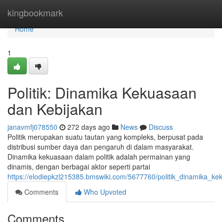
Home
kingbookmark
Home
1
Politik: Dinamika Kekuasaan
dan Kebijakan
janavmfj078550
272 days ago
News
Discuss
Politik merupakan suatu tautan yang kompleks, berpusat pada
distribusi sumber daya dan pengaruh di dalam masyarakat.
Dinamika kekuasaan dalam politik adalah permainan yang
dinamis, dengan berbagai aktor seperti partai
https://elodiepkzl215385.bmswiki.com/5677760/politik_dinamika_k
Comments
Who Upvoted
Comments