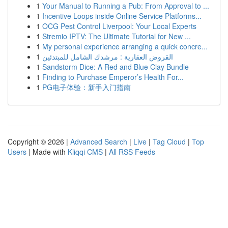
1
Your Manual to Running a Pub: From Approval to ...
1
Incentive Loops inside Online Service Platforms...
1
OCG Pest Control Liverpool: Your Local Experts
1
Stremio IPTV: The Ultimate Tutorial for New ...
1
My personal experience arranging a quick concre...
1
القروض العقارية : مرشدك الشامل للمبتدئين
1
Sandstorm Dice: A Red and Blue Clay Bundle
1
Finding to Purchase Emperor’s Health For...
1
PG电子体验：新手入门指南
Copyright © 2026 |
Advanced Search
|
Live
|
Tag Cloud
|
Top
Users
| Made with
Kliqqi CMS
|
All RSS Feeds