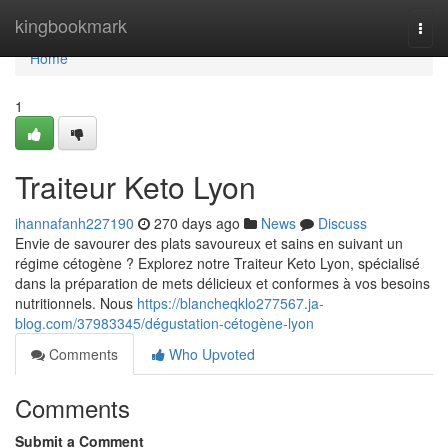
Home
kingbookmark
Togg
navi
Home
1
Traiteur Keto Lyon
ihannafanh227190
270 days ago
News
Discuss
Envie de savourer des plats savoureux et sains en suivant un
régime cétogène ? Explorez notre Traiteur Keto Lyon, spécialisé
dans la préparation de mets délicieux et conformes à vos besoins
nutritionnels. Nous
https://blancheqklo277567.ja-
blog.com/37983345/dégustation-cétogène-lyon
Comments
Who Upvoted
Comments
Submit a Comment