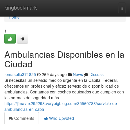
Home
kingbookmark
Togg
navi
Home
1
Ambulancias Disponibles en la
Ciudad
tomaspliu371825
269 days ago
News
Discuss
Si necesitas un servicio médico urgente en la Capital Federal,
ofrecemos un profesional y eficaz servicio de disponibilidad de
ambulancias. Contamos con coches equipados que cumplen con
las normas de seguridad más
https://jimavux292293.verybigblog.com/35560788/servicio-de-
ambulancias-en-caba
Comments
Who Upvoted