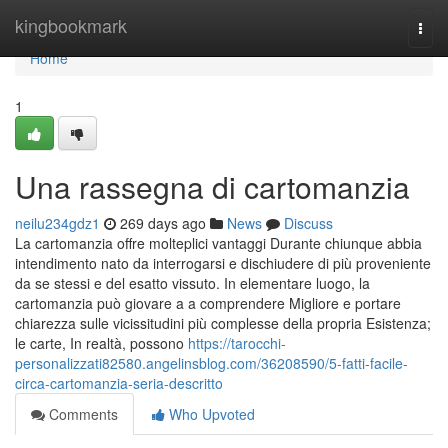
Home
kingbookmark
Togg
navi
Home
1
Una rassegna di cartomanzia
neilu234gdz1
269 days ago
News
Discuss
La cartomanzia offre molteplici vantaggi Durante chiunque abbia
intendimento nato da interrogarsi e dischiudere di più proveniente
da se stessi e del esatto vissuto. In elementare luogo, la
cartomanzia può giovare a a comprendere Migliore e portare
chiarezza sulle vicissitudini più complesse della propria Esistenza;
le carte, In realtà, possono
https://tarocchi-
personalizzati82580.angelinsblog.com/36208590/5-fatti-facile-
circa-cartomanzia-seria-descritto
Comments
Who Upvoted