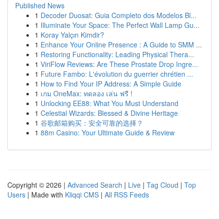
Published News
1
Decoder Duosat: Guia Completo dos Modelos Bl...
1
Illuminate Your Space: The Perfect Wall Lamp Gu...
1
Koray Yalçın Kimdir?
1
Enhance Your Online Presence : A Guide to SMM ...
1
Restoring Functionality: Leading Physical Thera...
1
ViriFlow Reviews: Are These Prostate Drop Ingre...
1
Future Fambo: L'évolution du guerrier chrétien ...
1
How to Find Your IP Address: A Simple Guide
1
เกม OneMax: ทดลอง เล่น ฟรี !
1
Unlocking EE88: What You Must Understand
1
Celestial Wizards: Blessed & Divine Heritage
1
谷歌邮箱购买：安全可靠的选择？
1
88m Casino: Your Ultimate Guide & Review
Copyright © 2026 |
Advanced Search
|
Live
|
Tag Cloud
|
Top
Users
| Made with
Kliqqi CMS
|
All RSS Feeds