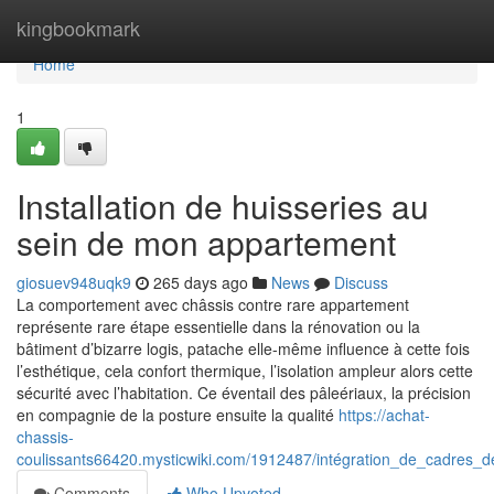
Home
kingbookmark
Home
1
Installation de huisseries au
sein de mon appartement
giosuev948uqk9
265 days ago
News
Discuss
La comportement avec châssis contre rare appartement
représente rare étape essentielle dans la rénovation ou la
bâtiment d’bizarre logis, patache elle-même influence à cette fois
l’esthétique, cela confort thermique, l’isolation ampleur alors cette
sécurité avec l’habitation. Ce éventail des pâleériaux, la précision
en compagnie de la posture ensuite la qualité
https://achat-
chassis-
coulissants66420.mysticwiki.com/1912487/intégration_de_cadres
Comments
Who Upvoted