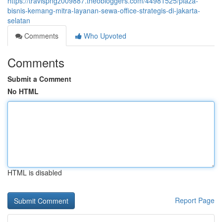
https://travispngz009887.theobloggers.com/44981525/plaza-
bisnis-kemang-mitra-layanan-sewa-office-strategis-di-jakarta-
selatan
Comments
Who Upvoted
Comments
Submit a Comment
No HTML
HTML is disabled
Report Page