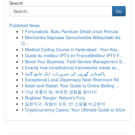
Search
Go
Published News
1
Fortunabola: Buku Panduan Detail untuk Pemula
1
Mechanika Naprawa Samochodów Wskazówki dla
O...
1
Medical Coding Course in Hyderabad : Your Key...
1
Guide du meilleur IPTV en FranceMeilleur IPTV F...
1
Boost Your Business: Field Service Management S...
1
Exactly how constitutional frameworks create ac...
1
پاکستانی گھروں کی ضروریات: ایک جامع گائیڈ
1
Exceptional Local Dispensary Near Rivermont Rd
1
8xbet and Xtabet: Your Guide to Online Betting ...
1
다낭 유흥의 밤, 짜릿한 경험을 찾아서!
1
Bugbear Ranger: Nature's Fury
1
일본직구, 득템의 모든 것! 쇼핑몰 비교분석
1
Cryptocurrency Casino: Your Ultimate Guide to 2024