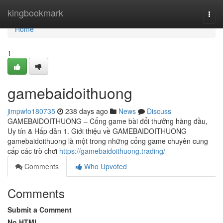
Home
kingbookmark
Togg
navi
Home
1
gamebaidoithuong
jimpwfo180735
238 days ago
News
Discuss
GAMEBAIDOITHUONG – Cổng game bài đổi thưởng hàng đầu,
Uy tín & Hấp dẫn 1. Giới thiệu về GAMEBAIDOITHUONG
gamebaidoithuong là một trong những cổng game chuyên cung
cấp các trò chơi
https://gamebaidoithuong.trading/
Comments
Who Upvoted
Comments
Submit a Comment
No HTML