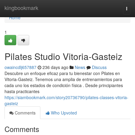
Home
kingbookmark
Togg
navi
Home
1
Pilates Studio Vitoria-Gasteiz
owaincdlj657887
236 days ago
News
Discuss
Descubre un enfoque eficaz para tu bienestar con Pilates en
Vitoria-Gasteiz. Tenemos una amplia de entrenamientos para
cada uno los estados de condición física . Desde principiantes
hasta practicantes
https://siambookmark.com/story20736790/pilates-classes-vitoria-
gasteiz
Comments
Who Upvoted
Comments