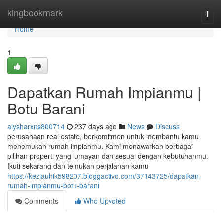
Home
kingbookmark
Togg
navi
Home
1
Dapatkan Rumah Impianmu |
Botu Barani
alysharxns800714
237 days ago
News
Discuss
perusahaan real estate, berkomitmen untuk membantu kamu
menemukan rumah impianmu. Kami menawarkan berbagai
pilihan properti yang lumayan dan sesuai dengan kebutuhanmu.
Ikuti sekarang dan temukan perjalanan kamu
https://keziauhik598207.bloggactivo.com/37143725/dapatkan-
rumah-impianmu-botu-barani
Comments
Who Upvoted