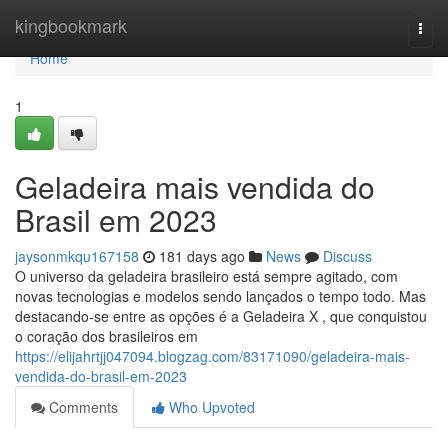
Home
kingbookmark
Togg
navi
Home
1
Geladeira mais vendida do
Brasil em 2023
jaysonmkqu167158
181 days ago
News
Discuss
O universo da geladeira brasileiro está sempre agitado, com
novas tecnologias e modelos sendo lançados o tempo todo. Mas
destacando-se entre as opções é a Geladeira X , que conquistou
o coração dos brasileiros em
https://elijahrtjj047094.blogzag.com/83171090/geladeira-mais-
vendida-do-brasil-em-2023
Comments
Who Upvoted