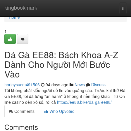
Home
kingbookmark
Togg
navi
Home
1
Đá Gà EE88: Bách Khoa A-Z
Dành Cho Người Mới Bước
Vào
harleysucm491506
94 days ago
News
Discuss
Tôi không phải kiểu người dễ tin vào quảng cáo. Trước khi thử Đá
Gà EE88, tôi đã từng “ăn hành” ở không ít nền tảng khác – từ On
line casino đến xổ số, rồi cả
https://ee88.bike/da-ga-ee88/
Comments
Who Upvoted
Comments