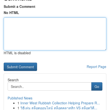
Submit a Comment
No HTML
HTML is disabled
Report Page
Search
Go
Published News
1
Inner West Rubbish Collection Helping Prepare R...
1
วิธีเล่น สล็อตออนไลน์ สล็อตคลาสสิก VS สล็อตวิดี...