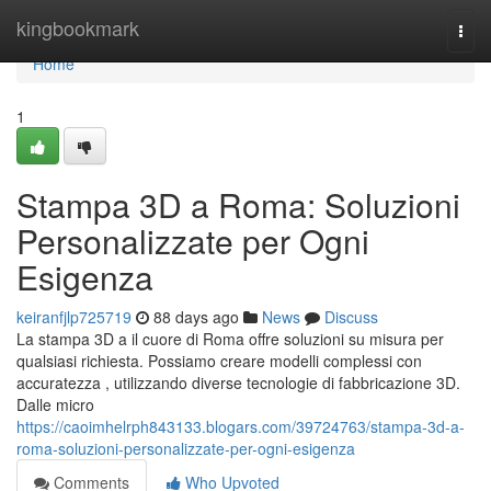
Home
kingbookmark
Togg
navi
Home
1
Stampa 3D a Roma: Soluzioni
Personalizzate per Ogni
Esigenza
keiranfjlp725719
88 days ago
News
Discuss
La stampa 3D a il cuore di Roma offre soluzioni su misura per
qualsiasi richiesta. Possiamo creare modelli complessi con
accuratezza , utilizzando diverse tecnologie di fabbricazione 3D.
Dalle micro
https://caoimhelrph843133.blogars.com/39724763/stampa-3d-a-
roma-soluzioni-personalizzate-per-ogni-esigenza
Comments
Who Upvoted