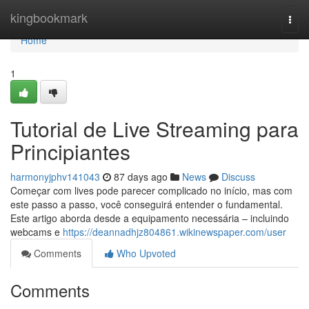
Home
kingbookmark
Togg
navi
Home
1
Tutorial de Live Streaming para
Principiantes
harmonyjphv141043
87 days ago
News
Discuss
Começar com lives pode parecer complicado no início, mas com
este passo a passo, você conseguirá entender o fundamental.
Este artigo aborda desde a equipamento necessária – incluindo
webcams e
https://deannadhjz804861.wikinewspaper.com/user
Comments
Who Upvoted
Comments