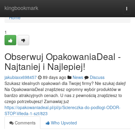
Home
kingbookmark
Togg
navi
Home
1
Obserwuj OpakowaniaDeal -
Najtaniej i Najlepiej!
jakubiaxx698457
89 days ago
News
Discuss
Szukasz idealnych opakowań dla Twojej firmy? Nie szukaj dalej!
Na OpakowaniaDeal znajdziesz ogromny wybór produktów w
bardzo atrakcyjnych cenach. U nas z pewnością znajdziesz to
czego potrzebujesz! Zamawiaj już
https://opakowaniadeal.pl/pl/p/Sciereczka-do-podlogi-ODOR-
STOP-Vileda-1-szt/823
Comments
Who Upvoted