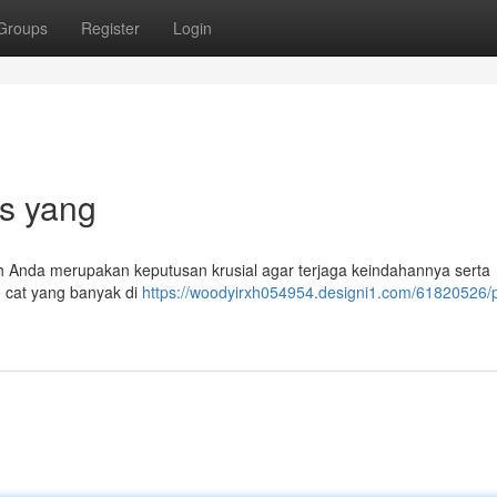
Groups
Register
Login
ps yang
h Anda merupakan keputusan krusial agar terjaga keindahannya serta
pe cat yang banyak di
https://woodyirxh054954.designi1.com/61820526/p