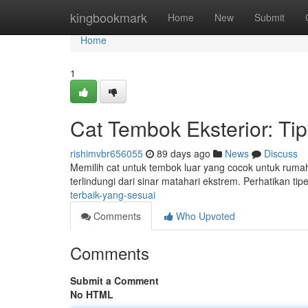
Home
kingbookmark
Home
New
Submit
Home
1
Cat Tembok Eksterior: Ti
rishimvbr656055
89 days ago
News
Discuss
Memilih cat untuk tembok luar yang cocok untuk ruma
terlindungi dari sinar matahari ekstrem. Perhatikan ti
terbaik-yang-sesuai
Comments
Who Upvoted
Comments
Submit a Comment
No HTML