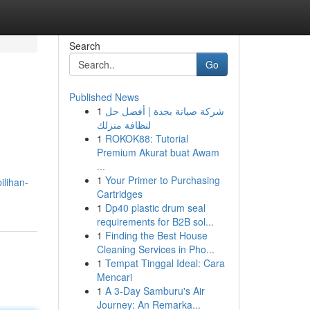
Search
Go
Published News
1
شركة صيانة بجدة | أفضل حل
لنظافة منزلك
1
ROKOK88: Tutorial
Premium Akurat buat Awam
...
1
Your Primer to Purchasing
ilihan-
Cartridges
1
Dp40 plastic drum seal
requirements for B2B sol...
1
Finding the Best House
Cleaning Services in Pho...
1
Tempat Tinggal Ideal: Cara
Mencari
1
A 3-Day Samburu's Air
Journey: An Remarka...