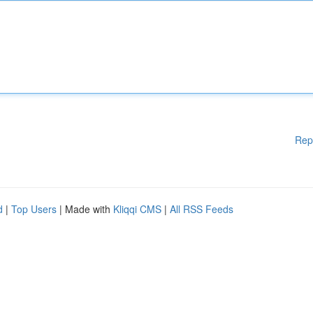
Rep
d
|
Top Users
| Made with
Kliqqi CMS
|
All RSS Feeds